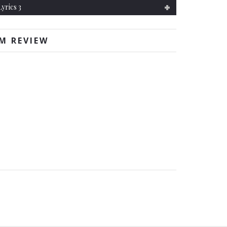
Lyrics 3
M REVIEW
!
- Rolling Stone Magazine