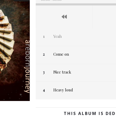
Yeah
Come on
Nice track
Heavy loud
THIS ALBUM IS DE